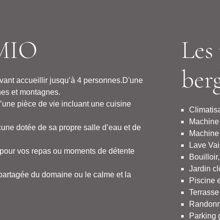
MIO
Les 
ber
nt accueillir jusqu’à 4 personnes.D'une
nes et montagnes.
’une pièce de vie incluant une cuisine
Climatis
Machine
e dotée de sa propre salle d’eau et de
Machine 
Lave Vai
e pour vos repas ou moments de détente
Bouilloir,
Jardin cl
 partagée du domaine ou le calme et la
Piscine 
Terrasse
Randon
Parking g