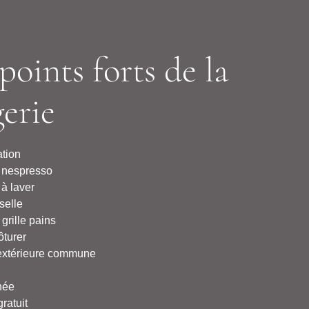
points forts de la
gerie
ation
 nespresso
à laver
selle
 grille pains
ôturer
extérieure commune
née
ratuit