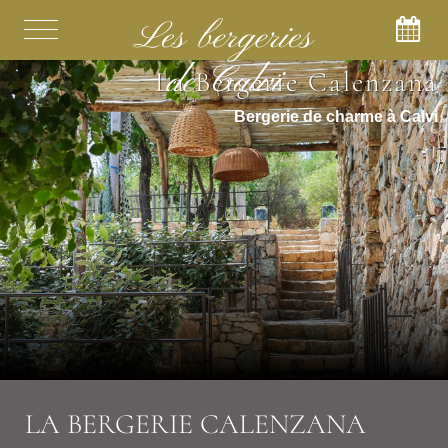
La Bergerie Calenzana
Bergerie de charme à Calvi
LA BERGERIE CALENZANA